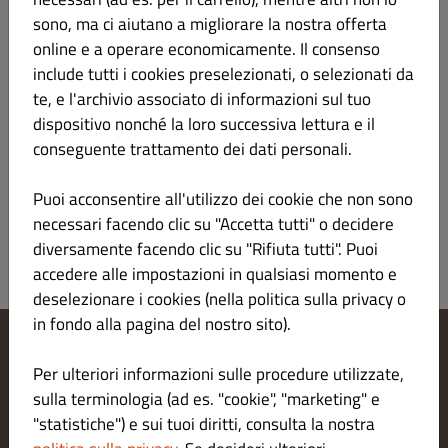
sono, ma ci aiutano a migliorare la nostra offerta
SASHIMI
online e a operare economicamente. Il consenso
include tutti i cookies preselezionati, o selezionati da
RISO
te, e l'archivio associato di informazioni sul tuo
dispositivo nonché la loro successiva lettura e il
SPAGHETTI
conseguente trattamento dei dati personali.
«
1
2
»
Puoi acconsentire all'utilizzo dei cookie che non sono
necessari facendo clic su "Accetta tutti" o decidere
diversamente facendo clic su "Rifiuta tutti". Puoi
accedere alle impostazioni in qualsiasi momento e
deselezionare i cookies (nella politica sulla privacy o
in fondo alla pagina del nostro sito).
Modifica le impostazioni dei cookie
Per ulteriori informazioni sulle procedure utilizzate,
Contattaci
sulla terminologia (ad es. "cookie", "marketing" e
Informativa sulla privacy
"statistiche") e sui tuoi diritti, consulta la nostra
Termini e condizioni